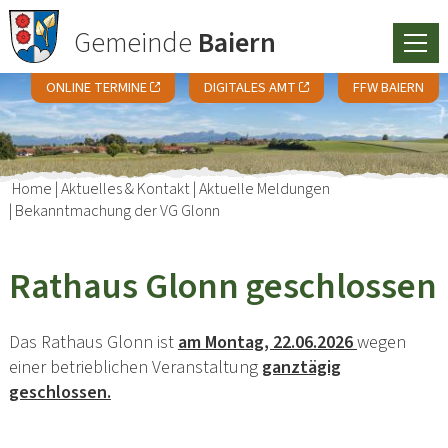
Gemeinde
Baiern
ONLINE TERMINE
DIGITALES AMT
FFW BAIERN
Home
|
Aktuelles & Kontakt
|
Aktuelle Meldungen
|
Bekanntmachung der VG Glonn
Rathaus Glonn geschlossen
Das Rathaus Glonn ist
am Montag, 22.06.2026
wegen
einer betrieblichen Veranstaltung
ganztägig
geschlossen.