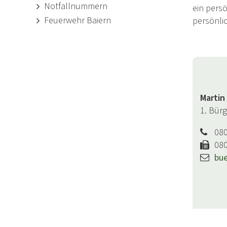
Notfallnummern
ein pers
Feuerwehr Baiern
persönli
Martin
1. Bür
08
08
bue