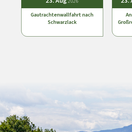
23.
Aug
23.
2026
Gautrachtenwallfahrt nach
An
Schwarzlack
Großr