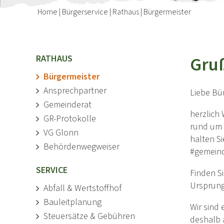
Home
|
Bürgerservice
|
Rathaus
|
Bürgermeister
Gru
RATHAUS
Bürgermeister
Ansprechpartner
Liebe Bü
Gemeinderat
herzlich 
GR-Protokolle
rund um 
VG Glonn
halten S
Behördenwegweiser
#gemeind
SERVICE
Finden S
Ursprung
Abfall & Wertstoffhof
Bauleitplanung
Wir sind
Steuersätze & Gebühren
deshalb a