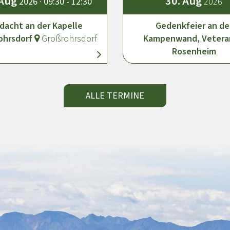
Aug
30.
Aug
2026 · 09:30 - 12:30
2026
dacht an der Kapelle
Gedenkfeier an de
ohrsdorf
Großrohrsdorf
Kampenwand, Veter
Rosenheim
ALLE TERMINE