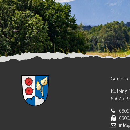
Gemein
Kulbing N
85625 Ba
0809
0809
info