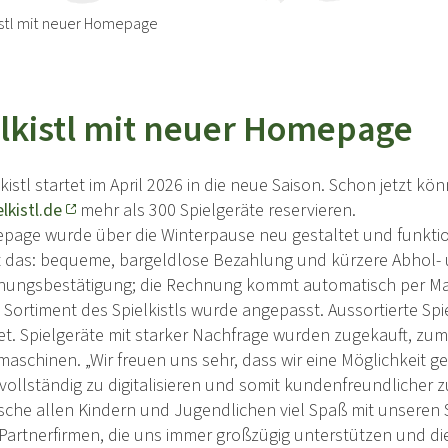
istl mit neuer Homepage
lkistl mit neuer Homepage
kistl startet im April 2026 in die neue Saison. Schon jetzt 
lkistl.de
mehr als 300 Spielgeräte reservieren.
page wurde über die Winterpause neu gestaltet und funktion
 das: bequeme, bargeldlose Bezahlung und kürzere Abhol- u
hungsbestätigung; die Rechnung kommt automatisch per Mai
 Sortiment des Spielkistls wurde angepasst. Aussortierte Sp
t. Spielgeräte mit starker Nachfrage wurden zugekauft, zum
aschinen. „Wir freuen uns sehr, dass wir eine Möglichkeit 
ollständig zu digitalisieren und somit kundenfreundlicher z
sche allen Kindern und Jugendlichen viel Spaß mit unseren 
Partnerfirmen, die uns immer großzügig unterstützen und di