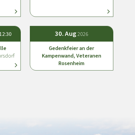
30.
Aug
 12:30
2026
lle
Gedenkfeier an der
rsdorf
Kampenwand, Veteranen
Rosenheim