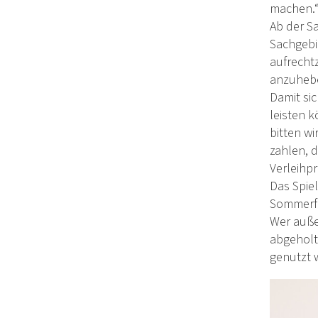
machen.
Ab der Sa
Sachgebie
aufrechtz
anzuhebe
Damit si
leisten k
bitten wi
zahlen, 
Verleihp
Das Spiel
Sommerfe
Wer auße
abgeholt 
genutzt 