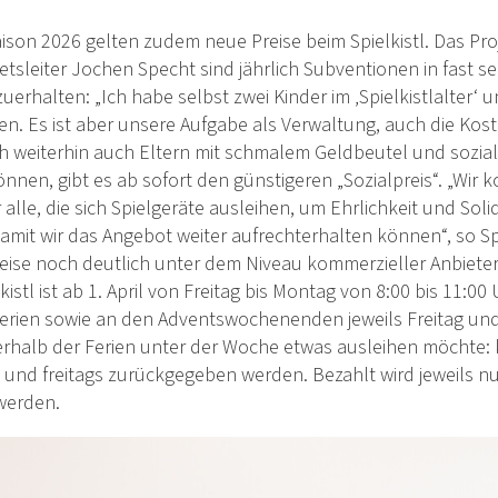
“
ison 2026 gelten zudem neue Preise beim Spielkistl. Das Projek
tsleiter Jochen Specht sind jährlich Subventionen in fast s
uerhalten: „Ich habe selbst zwei Kinder im ‚Spielkistlalter‘ u
n. Es ist aber unsere Aufgabe als Verwaltung, auch die Kost
ch weiterhin auch Eltern mit schmalem Geldbeutel und sozial
önnen, gibt es ab sofort den günstigeren „Sozialpreis“. „Wir k
r alle, die sich Spielgeräte ausleihen, um Ehrlichkeit und Sol
damit wir das Angebot weiter aufrechterhalten können“, so S
reise noch deutlich unter dem Niveau kommerzieller Anbieter
kistl ist ab 1. April von Freitag bis Montag von 8:00 bis 11:0
rien sowie an den Adventswochenenden jeweils Freitag un
rhalb der Ferien unter der Woche etwas ausleihen möchte: 
und freitags zurückgegeben werden. Bezahlt wird jeweils nur
werden.